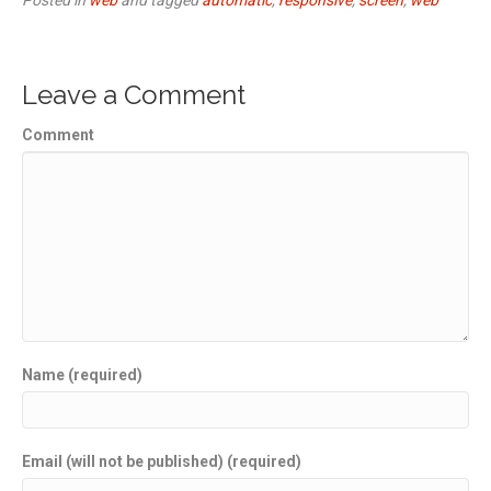
Posted in
web
and tagged
automatic
,
responsive
,
screen
,
web
Leave a Comment
Comment
Name (required)
Email (will not be published) (required)